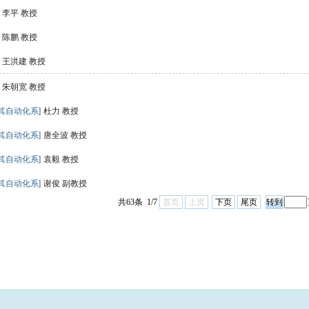
李平 教授
陈鹏 教授
王洪建 教授
朱朝宽 教授
其自动化系]
杜力 教授
其自动化系]
唐全波 教授
其自动化系]
袁毅 教授
其自动化系]
谢俊 副教授
共63条 1/7
首页
上页
下页
尾页