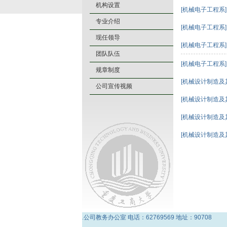
机构设置
[机械电子工程系]
专业介绍
[机械电子工程系]
现任领导
[机械电子工程系]
团队队伍
[机械电子工程系]
规章制度
[机械设计制造及
公司宣传视频
[机械设计制造及
[机械设计制造及
[机械设计制造及
.公司教务办公室 电话：62769569 地址：90708