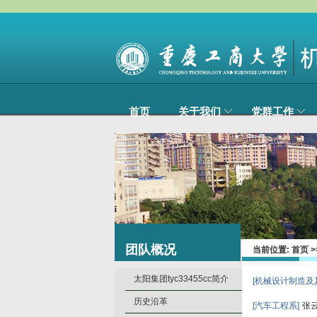
首页
关于我们
党群工作
团队概况
当前位置:
首页
>
​太阳集团tyc33455cc简介
[机械设计制造及
历史沿革
[汽车工程系]
张