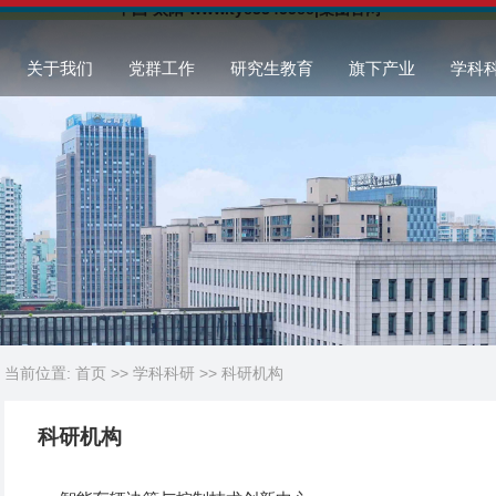
中国·太阳-www.tyc33455cc|集团官网
关于我们
党群工作
研究生教育
旗下产业
学科
当前位置:
首页
>>
学科科研
>>
科研机构
科研机构