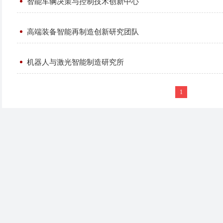
智能车辆决策与控制技术创新中心
高端装备智能再制造创新研究团队
机器人与激光智能制造研究所
1