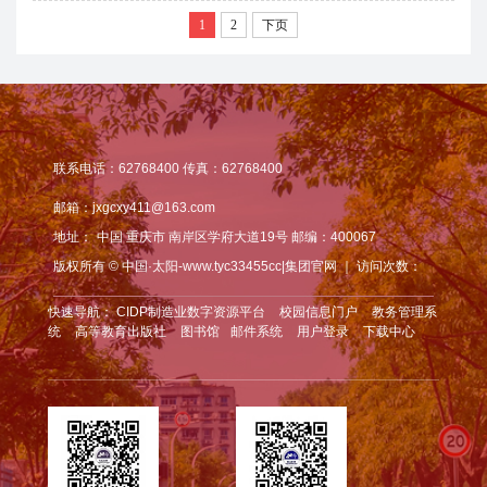
1
2
下页
联系电话：62768400 传真：62768400
邮箱：jxgcxy411@163.com
地址：
中国 重庆市 南岸区学府大道19号 邮编：400067
版权所有 © 中国·太阳-www.tyc33455cc|集团官网 ｜ 访问次数：
快速导航：
CIDP制造业数字资源平台
校园信息门户
教务管理系
统
高等教育出版社
图书馆
邮件系统
用户登录
下载中心