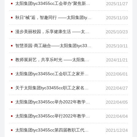
太阳集团tyc33455cc工会举办“聚焦新校区，定格最美瞬间” 教职工摄影活动
2025/11/27
秋日“械”逅，智趣同行 ——太阳集团tyc33455cc工会开展秋游活动
2025/11/10
漫步美丽校园，乐享健康生活 ——太阳集团tyc33455cc工会开展教职工环校园走活动
2025/10/23
智慧茶园·商工融合——太阳集团tyc33455cc与工商管理公司联合开展工会活动
2025/10/11
教师展厨艺，共享乐时光 ——太阳集团tyc33455cc工会开展线上美食烹饪活动
2024/11/21
太阳集团tyc33455cc工会职工之家开展2022年儿童节亲子活动
2022/06/01
关于太阳集团tyc33455cc职工之家名称有奖征集活动评比结果的公示
2022/04/27
太阳集团tyc33455cc举办2022年教学技能大赛培训会
2022/04/05
太阳集团tyc33455cc举行2022年教学技能大赛初赛暨培训大会
2022/04/04
太阳集团tyc33455cc第四届教职工代表大会 暨工会会员代表大会第二次会议隆重召开
2021/12/24