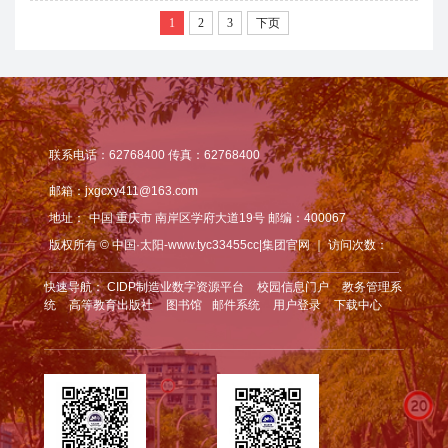
1
2
3
下页
联系电话：62768400 传真：62768400
邮箱：jxgcxy411@163.com
地址：
中国 重庆市 南岸区学府大道19号 邮编：400067
版权所有 © 中国·太阳-www.tyc33455cc|集团官网 ｜ 访问次数：
快速导航：
CIDP制造业数字资源平台
校园信息门户
教务管理系
统
高等教育出版社
图书馆
邮件系统
用户登录
下载中心