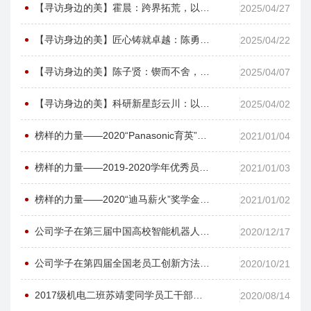
【寻访身边的美】霍晨：跨界拓荒，以韧为刃——我的科研破壁之旅
2025/04/27
【寻访身边的美】匠心铸就卓越：陈勇全的科研征程与成长哲思
2025/04/22
【寻访身边的美】陈子贤：锲而不舍，金石可镂—我的科研长跑路
2025/04/07
【寻访身边的美】科研新星彭云川：以创新为笔，书写青春华章—记太阳集团tyc33455cc优秀研究生彭云川
2025/04/02
榜样的力量——2020“Panasonic育英”奖学金获得者慕佳袁
2021/01/04
榜样的力量——2019-2020学年优秀员工谭蕊
2021/01/03
榜样的力量——2020“迪马薪火”奖学金获得者郎广辉
2021/01/02
公司学子在第三届中国高校智能机器人创意大赛中喜获佳绩
2020/12/17
公司学子在第四届全国老员工创新方法应用大赛总决赛中喜获佳绩
2020/10/21
2017级机电二班苏靖雯同学员工干部经验分享
2020/08/14