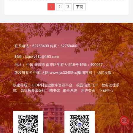
1
2
3
下页
联系电话：62768400 传真：62768400
邮箱：jxgcxy411@163.com
地址：
中国 重庆市 南岸区学府大道19号 邮编：400067
版权所有 © 中国·太阳-www.tyc33455cc|集团官网 ｜ 访问次数：
快速导航：
CIDP制造业数字资源平台
校园信息门户
教务管理系
统
高等教育出版社
图书馆
邮件系统
用户登录
下载中心