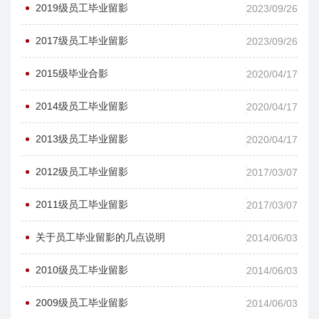
2019级员工毕业留影
2023/09/26
2017级员工毕业留影
2023/09/26
2015级毕业合影
2020/04/17
2014级员工毕业留影
2020/04/17
2013级员工毕业留影
2020/04/17
2012级员工毕业留影
2017/03/07
2011级员工毕业留影
2017/03/07
关于员工毕业留影的几点说明
2014/06/03
2010级员工毕业留影
2014/06/03
2009级员工毕业留影
2014/06/03