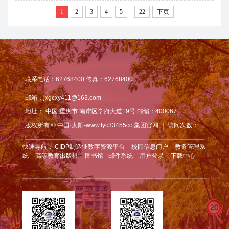
...
1
2
3
4
5
22
下页
联系电话：62768400 传真：62768400
邮箱：jxgcxy411@163.com
地址：
中国 重庆市 南岸区学府大道19号 邮编：400067
版权所有 © 中国·太阳-www.tyc33455cc|集团官网 ｜ 访问次数：
快速导航：
CIDP制造业数字资源平台
校园信息门户
教务管理系
统
高等教育出版社
图书馆
邮件系统
用户登录
下载中心