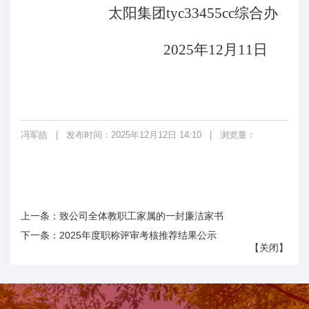
太阳集团tyc33455cc综合办   
2025年12月11日      
冯军皓
|
发布时间：2025年12月12日 14:10
|
浏览量：
上一条：
致公司全体教职工家属的一封廉洁家书
下一条：
2025年度职称评审考核推荐结果公示
【
关闭
】