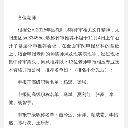
各位老师：
根据公司2025年度教师职称评审相关文件精神，太
阳集团tyc33455cc职称评审推荐小组于11月4日上午召
开了基层评审推荐会议，在全面审阅申报材料的基础
上，结合申报老师的师德师风及现实表现等，经过现场
集中评审票决，同意推荐以下13位老师申报相应专业技
术资格并报公司，推荐名单如下（排名不分先后）：
申报正高级职称名单：杨潇、梁强。
申报副高级职称名单：马斌、夏利红、张豪、李
健、杨智宇。
申报中级职称名单：苗泽远、余洋、顾咸霜、李怡
然、陈巧灵、王乐苏。