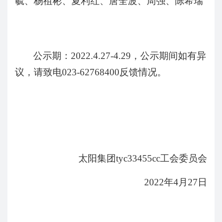
毓、杨祖彬、夏利红、唐全波、周强、陈希瑞
公示期：
2022.4.27-4.29，公示期间如有异
议，请致电023-62768400反馈情况。
太阳集团tyc33455cc工会委员会
2022年4月27日