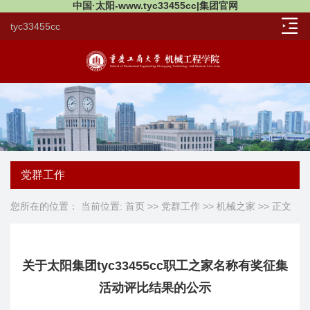
中国·太阳-www.tyc33455cc|集团官网
tyc33455cc
党群工作
您所在的位置： 当前位置:
首页
>>
党群工作
>>
机械之家
>> 正文
关于太阳集团tyc33455cc职工之家名称有奖征集
活动评比结果的公示