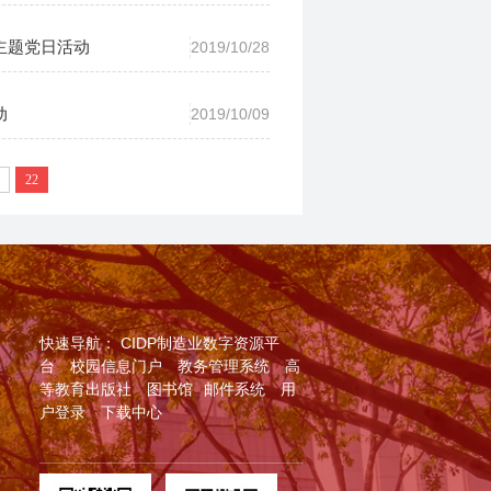
”主题党日活动
2019/10/28
动
2019/10/09
22
快速导航：
CIDP制造业数字资源平
台
校园信息门户
教务管理系统
高
等教育出版社
图书馆
邮件系统
用
户登录
下载中心