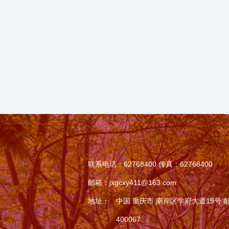
联系电话：62768400 传真：62768400
邮箱：jxgcxy411@163.com
地址：
中国 重庆市 南岸区学府大道19号 
400067