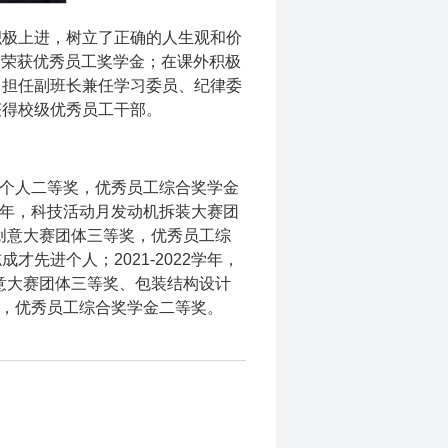
积极上进，树立了正确的人生观和价
次荣获优秀员工奖学金；在课外积极
曾担任副班长兼任学习委员、纪律委
获得校级优秀员工干部。
大赛个人二等奖，优秀员工综合奖学金
1学年，科技活动月发动机拆装大赛团
创意大赛团体三等奖，优秀员工综
先进个人；2021-2022学年，
意大赛团体三等奖、包装结构设计
学年，优秀员工综合奖学金二等奖。