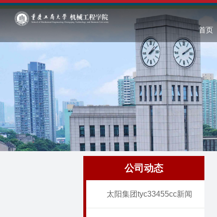
首页
公司动态
太阳集团tyc33455cc新闻