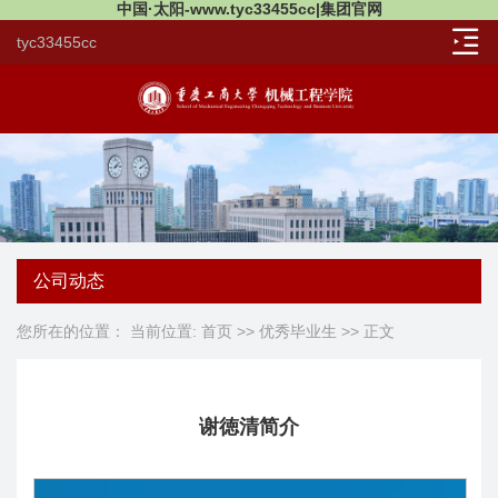
中国·太阳-www.tyc33455cc|集团官网
tyc33455cc
公司动态
您所在的位置： 当前位置:
首页
>>
优秀毕业生
>> 正文
谢徳清简介