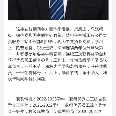
该生在校期间各方面均衡发展。思想上，乐观积
极，拥护党和国家的方针政策。曾担任机械工程公司党
员服务二站组织部副部长，现为中共预备党员；学习
上，刻苦勤奋，积极进取，综测连续两年位列班级第
一，并积极参加各类学科竞赛，连续三次获得奖学金并
获得优秀员工荣誉称号；工作上，作为班级学习委员认
真负责，一丝不苟，积极为同学和老师服务，获得优秀
员工干部荣誉称号；生活上，勤俭节约，乐于助人，积
极帮助同学解决问题。
获奖情况：2022-2023学年，获得优秀员工综合奖
学金三等奖；2021-2022学年，获得优秀员工综合奖学
金一等奖，校级优秀员工，优秀团员；2020-2021学