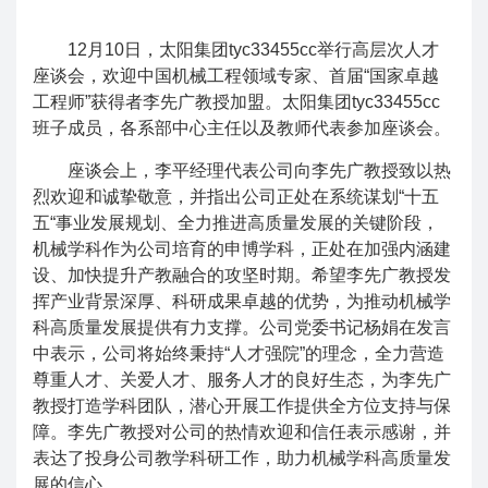
12月10日，太阳集团tyc33455cc举行高层次人才
座谈会，欢迎中国机械工程领域专家、首届“国家卓越
工程师”获得者李先广教授加盟。太阳集团tyc33455cc
班子成员，各系部中心主任以及教师代表参加座谈会。
座谈会上，李平经理代表公司向李先广教授致以热
烈欢迎和诚挚敬意，并指出公司正处在系统谋划“十五
五“事业发展规划、全力推进高质量发展的关键阶段，
机械学科作为公司培育的申博学科，正处在加强内涵建
设、加快提升产教融合的攻坚时期。希望李先广教授发
挥产业背景深厚、科研成果卓越的优势，为推动机械学
科高质量发展提供有力支撑。公司党委书记杨娟在发言
中表示，公司将始终秉持“人才强院”的理念，全力营造
尊重人才、关爱人才、服务人才的良好生态，为李先广
教授打造学科团队，潜心开展工作提供全方位支持与保
障。李先广教授对公司的热情欢迎和信任表示感谢，并
表达了投身公司教学科研工作，助力机械学科高质量发
展的信心。