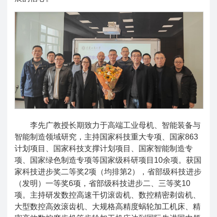
李先广教授长期致力于高端工业母机、智能装备与
智能制造领域研究，主持国家科技重大专项、国家863
计划项目、国家科技支撑计划项目、国家智能制造专
项、国家绿色制造专项等国家级科研项目10余项。获国
家科技进步奖二等奖2项（均排第2），省部级科技进步
（发明）一等奖6项，省部级科技进步二、三等奖10
项。主持研发数控高速干切滚齿机、数控精密剃齿机、
大型数控高效滚齿机、大规格高精度蜗轮加工机床、精