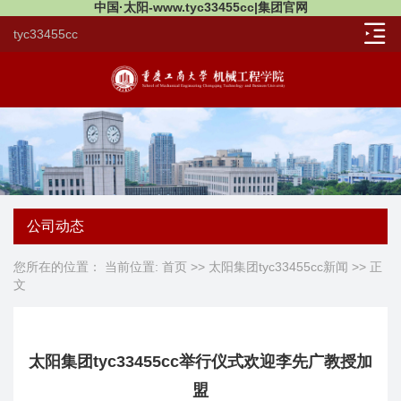
中国·太阳-www.tyc33455cc|集团官网
tyc33455cc
公司动态
您所在的位置： 当前位置:
首页
>>
太阳集团tyc33455cc新闻
>> 正
文
太阳集团tyc33455cc举行仪式欢迎李先广教授加
盟