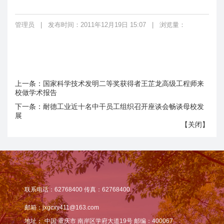
管理员
|
发布时间：2011年12月19日 15:07
|
浏览量：
上一条：
国家科学技术发明二等奖获得者王芷龙高级工程师来
校做学术报告
下一条：
耐德工业近十名中干员工组织召开座谈会畅谈母校发
展
【
关闭
】
联系电话：62768400 传真：62768400
邮箱：jxgcxy411@163.com
地址：
中国 重庆市 南岸区学府大道19号 邮编：400067