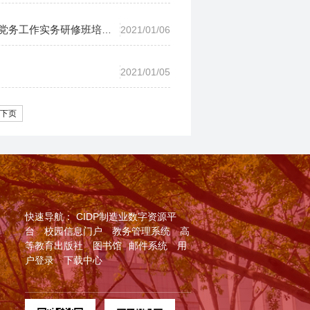
作实务研修班培训心得分享会
2021/01/06
2021/01/05
下页
快速导航：
CIDP制造业数字资源平
台
校园信息门户
教务管理系统
高
等教育出版社
图书馆
邮件系统
用
户登录
下载中心