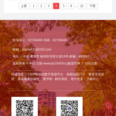
...
上页
1
2
3
4
5
6
22
下页
联系电话：62768400 传真：62768400
邮箱：jxgcxy411@163.com
地址：
中国 重庆市 南岸区学府大道19号 邮编：400067
版权所有 © 中国·太阳-www.tyc33455cc|集团官网 ｜ 访问次数：
快速导航：
CIDP制造业数字资源平台
校园信息门户
教务管理系
统
高等教育出版社
图书馆
邮件系统
用户登录
下载中心