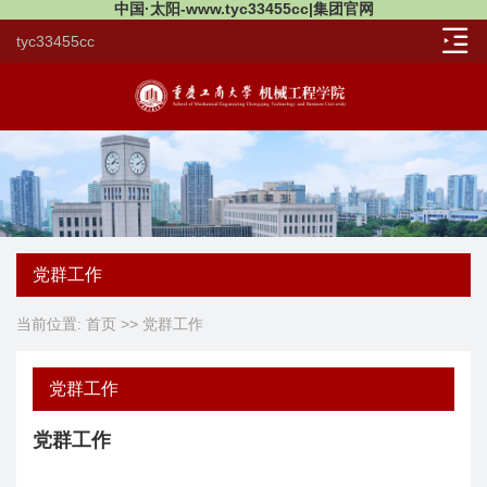
中国·太阳-www.tyc33455cc|集团官网
tyc33455cc
党群工作
当前位置:
首页
>>
党群工作
党群工作
党群工作